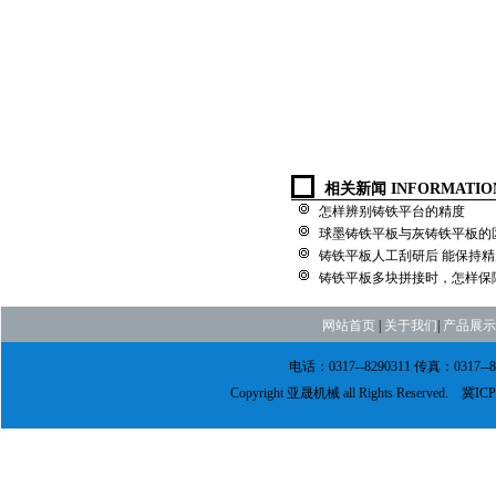
相关新闻 INFORMATIO
怎样辨别铸铁平台的精度
球墨铸铁平板与灰铸铁平板的
铸铁平板人工刮研后 能保持
铸铁平板多块拼接时，怎样保
网站首页
|
关于我们
|
产品展示
电话：0317--8290311 传真：0317--
Copyright 亚晟机械 all Rights Reserved.
冀ICP