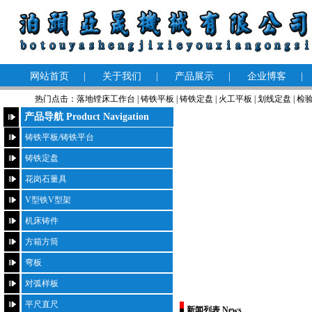
网站首页
|
关于我们
|
产品展示
|
企业博客
|
热门点击：
落地镗床工作台
|
铸铁平板
|
铸铁定盘
|
火工平板
|
划线定盘
|
检
产品导航 Product Navigation
铸铁平板/铸铁平台
铸铁定盘
花岗石量具
V型铁V型架
机床铸件
方箱方筒
弯板
对弧样板
平尺直尺
新闻列表 News