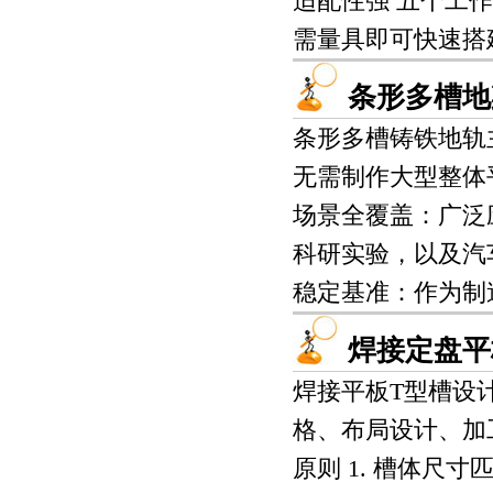
适配性强 五个工作
需量具即可快速搭建
条形多槽地
条形多槽铸铁地轨
无需制作大型整体
场景全覆盖：广泛
科研实验，以及汽
稳定基准：作为制造
焊接定盘平
焊接平板T型槽设
格、布局设计、加
原则 1. 槽体尺