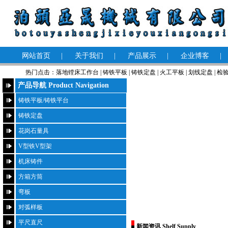
网站首页
|
关于我们
|
产品展示
|
企业博客
|
热门点击：
落地镗床工作台
|
铸铁平板
|
铸铁定盘
|
火工平板
|
划线定盘
|
检
产品导航 Product Navigation
铸铁平板/铸铁平台
铸铁定盘
花岗石量具
V型铁V型架
机床铸件
方箱方筒
弯板
对弧样板
平尺直尺
新闻资讯 Shelf Supply