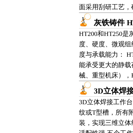
面采用刮研工艺，确
灰铁铸件 HT
HT200和HT2
度、硬度、微观组
度与承载能力： HT
能承受更大的静载
械、重型机床），HT
3D立体焊
3D立体焊接工作
纹或T型槽，所有
装，实现三维立体