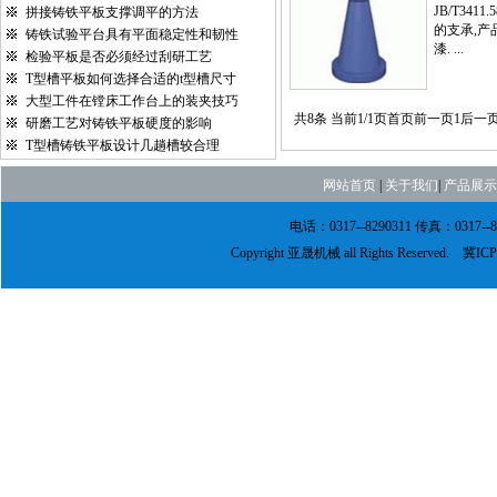
JB/T34
拼接铸铁平板支撑调平的方法
的支承,产
铸铁试验平台具有平面稳定性和韧性
漆. ...
检验平板是否必须经过刮研工艺
T型槽平板如何选择合适的t型槽尺寸
大型工件在镗床工作台上的装夹技巧
共8条 当前1/1页
首页
前一页
1
后一
研磨工艺对铸铁平板硬度的影响
T型槽铸铁平板设计几趟槽较合理
网站首页
|
关于我们
|
产品展示
电话：0317--8290311 传真：0317--
Copyright 亚晟机械 all Rights Reserved.
冀ICP