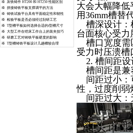
灰铁铸件 HT200 和 HT250 性能区别
大会大幅降低
拼接铸铁平板支撑调平的方法
用
36mm
槽替
铸铁试验平台具有平面稳定性和韧性
检验平板是否必须经过刮研工艺
槽深设计：
T型槽平板如何选择合适的t型槽尺寸
台面核心受力
大型工件在镗床工作台上的装夹技巧
研磨工艺对铸铁平板硬度的影响
槽口宽度需
T型槽铸铁平板设计几趟槽较合理
受力时压溃槽
2.
槽间距设
槽间距是兼
间距过小：
性，过度削弱
间距过大：