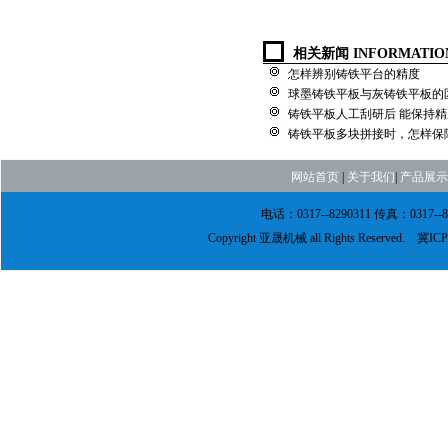
相关新闻 INFORMATIO
怎样辨别铸铁平台的精度
球墨铸铁平板与灰铸铁平板的
铸铁平板人工刮研后 能保持
铸铁平板多块拼接时，怎样保
网站首页
|
关于我们
|
产品展示
电话：0317--8290311 传真：0317--
Copyright 亚晟机械 all Rights Reserved.
冀ICP