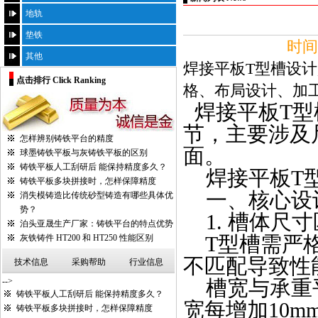
地轨
垫铁
时间
其他
焊接平板T型槽设
点击排行 Click Ranking
格、布局设计、加工
焊接平板
T
型
节，主要涉及
怎样辨别铸铁平台的精度
面。
球墨铸铁平板与灰铸铁平板的区别
铸铁平板人工刮研后 能保持精度多久？
焊接平板
T
铸铁平板多块拼接时，怎样保障精度
一、核心设
消失模铸造比传统砂型铸造有哪些具体优
势？
1.
槽体尺寸
泊头亚晟生产厂家：铸铁平台的特点优势
灰铁铸件 HT200 和 HT250 性能区别
T
型槽需严
不匹配导致性
技术信息
采购帮助
行业信息
-->
槽宽与承重
铸铁平板人工刮研后 能保持精度多久？
宽每增加
10m
铸铁平板多块拼接时，怎样保障精度