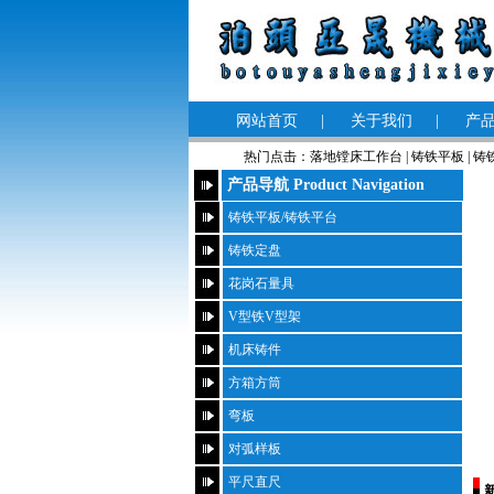
网站首页
|
关于我们
|
产
热门点击：
落地镗床工作台
|
铸铁平板
|
铸
产品导航 Product Navigation
铸铁平板/铸铁平台
铸铁定盘
花岗石量具
V型铁V型架
机床铸件
方箱方筒
弯板
对弧样板
平尺直尺
新